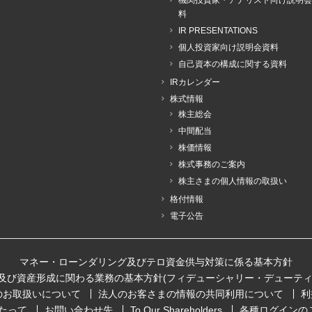
機関投資家・アナリスト向け説明会
料
IR PRESENTATIONS
個人投資家向け説明会資料
自己資本の構成に関する資料
IRカレンダー
株式情報
株主総会
中間配当
株価情報
株式事務のご案内
株主さまの個人情報の取扱い
格付情報
電子公告
マネー・ローンダリング及びテロ資金供与対策に係る基本方針
及び資産形成に関わる業務の基本方針(フィデューシャリー・デューティ
のお取扱いについて
法人のお客さまの情報の共同利用について
利
たって
お問い合わせ先
To Our Shareholders
各種ログインの