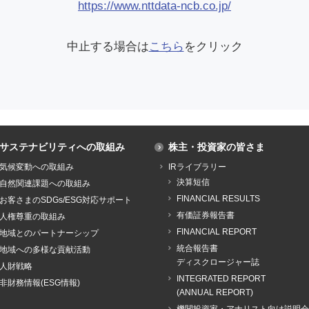
https://www.nttdata-ncb.co.jp/
中止する場合は
こちら
をクリック
サステナビリティへの取組み
株主・投資家の皆さま
気候変動への取組み
IRライブラリー
決算短信
自然関連課題への取組み
FINANCIAL RESULTS
お客さまのSDGs/ESG対応サポート
有価証券報告書
人権尊重の取組み
FINANCIAL REPORT
地域とのパートナーシップ
統合報告書
地域への多様な貢献活動
ディスクロージャー誌
人財戦略
INTEGRATED REPORT
非財務情報(ESG情報)
(ANNUAL REPORT)