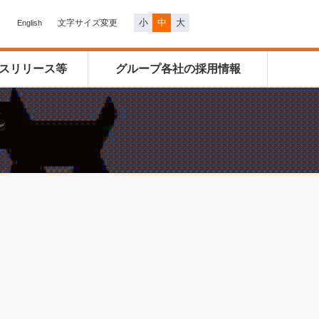
小
中
大
文字サイズ変更
English
スリリース等
グループ各社の
採用情報