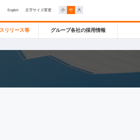
小
中
大
文字サイズ変更
English
スリリース等
グループ各社の
採用情報