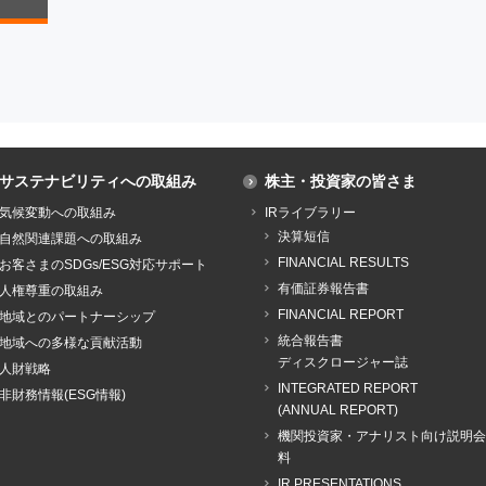
サステナビリティへの取組み
株主・投資家の皆さま
気候変動への取組み
IRライブラリー
決算短信
自然関連課題への取組み
FINANCIAL RESULTS
お客さまのSDGs/ESG対応サポート
有価証券報告書
人権尊重の取組み
FINANCIAL REPORT
地域とのパートナーシップ
統合報告書
地域への多様な貢献活動
ディスクロージャー誌
人財戦略
INTEGRATED REPORT
非財務情報(ESG情報)
(ANNUAL REPORT)
機関投資家・アナリスト向け説明会
料
IR PRESENTATIONS