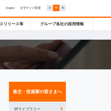
小
中
大
文字サイズ変更
English
スリリース等
グループ各社の
採用情報
株主・投資家の皆さまへ
IRライブラリー