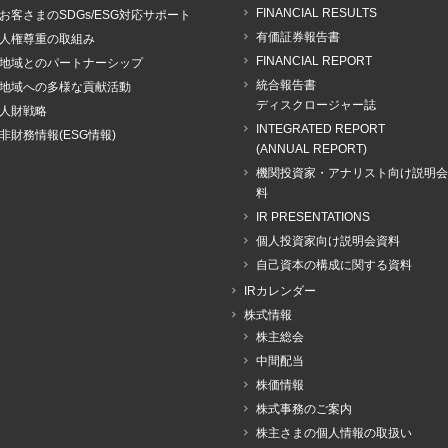
FINANCIAL RESULTS
お客さまのSDGs/ESG対応サポート
有価証券報告書
人権尊重の取組み
FINANCIAL REPORT
地域とのパートナーシップ
統合報告書
地域への多様な貢献活動
ディスクロージャー誌
人財戦略
INTEGRATED REPORT
非財務情報(ESG情報)
(ANNUAL REPORT)
機関投資家・アナリスト向け説明会
料
IR PRESENTATIONS
個人投資家向け説明会資料
自己資本の構成に関する資料
IRカレンダー
株式情報
株主総会
中間配当
株価情報
株式事務のご案内
株主さまの個人情報の取扱い