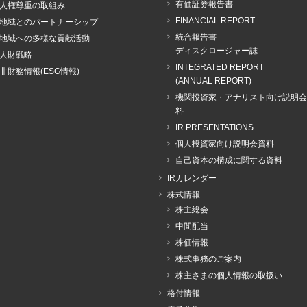
有価証券報告書
人権尊重の取組み
FINANCIAL REPORT
地域とのパートナーシップ
統合報告書
地域への多様な貢献活動
ディスクロージャー誌
人財戦略
INTEGRATED REPORT
非財務情報(ESG情報)
(ANNUAL REPORT)
機関投資家・アナリスト向け説明会
料
IR PRESENTATIONS
個人投資家向け説明会資料
自己資本の構成に関する資料
IRカレンダー
株式情報
株主総会
中間配当
株価情報
株式事務のご案内
株主さまの個人情報の取扱い
格付情報