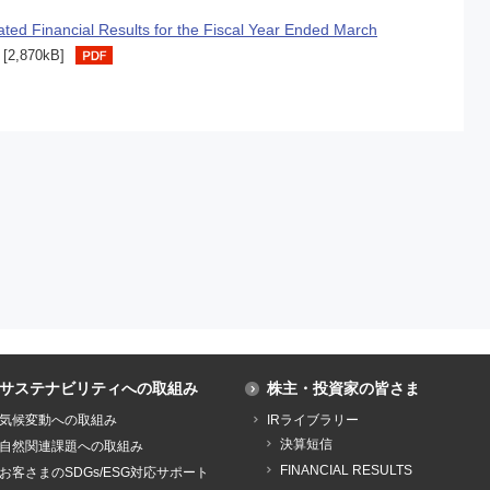
ated Financial Results for the Fiscal Year Ended March
[2,870kB]
サステナビリティへの取組み
株主・投資家の皆さま
気候変動への取組み
IRライブラリー
決算短信
自然関連課題への取組み
FINANCIAL RESULTS
お客さまのSDGs/ESG対応サポート