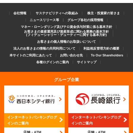
会社情報
サステナビリティへの取組み
株主・投資家の皆さま
ニュースリリース等
グループ各社の採用情報
マネー・ローンダリング及びテロ資金供与対策に係る基本方針
お客さまの資産運用及び資産形成に関わる業務の基本方針
(フィデューシャリー・デューティーに関する基本方針)
お客さまの個人情報のお取扱いについて
法人のお客さまの情報の共同利用について
利益相反管理方針の概要
本サイトのご利用にあたって
お問い合わせ先
To Our Shareholders
各種ログインのご案内
サイトマップ
グループ企業
インターネットバンキング
ログ
インターネットバンキング
ログ
インのご案内
インのご案内
店舗・ATM
店舗・ATM