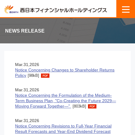
NEWS RELEASE
Mar.31,2026
Notice Concerning Changes to Shareholder Returns
Policy
[98kB]
Mar.31,2026
Notice Concerning the Formulation of the Medium-
Term Business Plan, "Co-Creating the Future 2029—
Moving Forward Together—"
[803kB]
Mar.31,2026
Notice Concerning Revisions to Full-Year Financial
Result Forecasts and Year-End Dividend Forecast