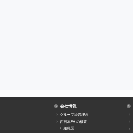
会社情報
グループ経営理念
西日本FH の概要
組織図