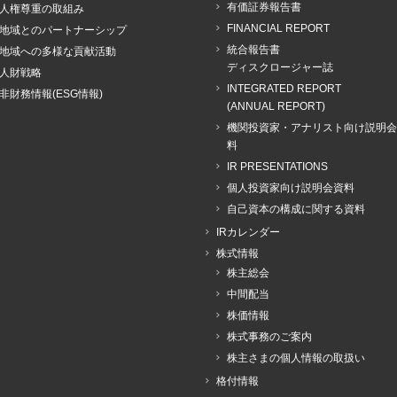
有価証券報告書
人権尊重の取組み
FINANCIAL REPORT
地域とのパートナーシップ
統合報告書
地域への多様な貢献活動
ディスクロージャー誌
人財戦略
INTEGRATED REPORT
非財務情報(ESG情報)
(ANNUAL REPORT)
機関投資家・アナリスト向け説明会
料
IR PRESENTATIONS
個人投資家向け説明会資料
自己資本の構成に関する資料
IRカレンダー
株式情報
株主総会
中間配当
株価情報
株式事務のご案内
株主さまの個人情報の取扱い
格付情報