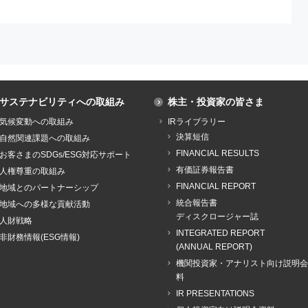
サステナビリティへの取組み
株主・投資家の皆さま
気候変動への取組み
IRライブラリー
決算短信
自然関連課題への取組み
FINANCIAL RESULTS
お客さまのSDGs/ESG対応サポート
有価証券報告書
人権尊重の取組み
FINANCIAL REPORT
地域とのパートナーシップ
統合報告書
地域への多様な貢献活動
ディスクロージャー誌
人財戦略
INTEGRATED REPORT
非財務情報(ESG情報)
(ANNUAL REPORT)
機関投資家・アナリスト向け説明会
料
IR PRESENTATIONS