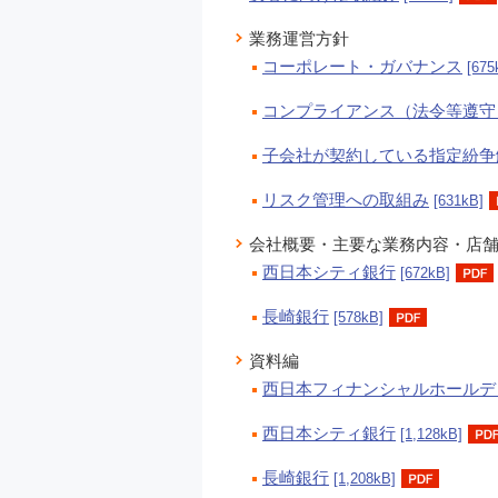
業務運営方針
コーポレート・ガバナンス
[675
コンプライアンス（法令等遵守
子会社が契約している指定紛争
リスク管理への取組み
[631kB]
会社概要・主要な業務内容・店
西日本シティ銀行
[672kB]
長崎銀行
[578kB]
資料編
西日本フィナンシャルホールデ
西日本シティ銀行
[1,128kB]
長崎銀行
[1,208kB]