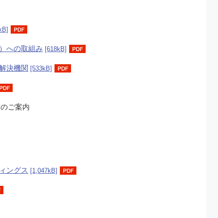
kB]
）への取組み
[618kB]
解決機関
[533kB]
舗のご案内
ィングス
[1,047kB]