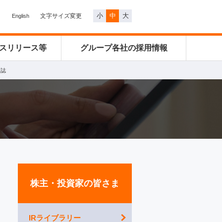
小
中
大
文字サイズ変更
English
スリリース等
グループ各社の
採用情報
ー誌
株主・投資家の皆さま
IRライブラリー