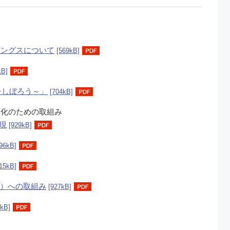
ィングスについて
[569kB]
kB]
をしぼろう～」
[704kB]
性化のための取組み
現
[929kB]
96kB]
15kB]
ス）への取組み
[927kB]
1kB]