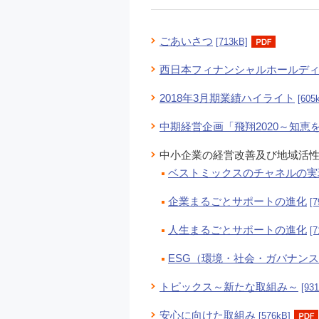
ごあいさつ
[713kB]
西日本フィナンシャルホールデ
2018年3月期業績ハイライト
[605
中期経営企画「飛翔2020～知恵
中小企業の経営改善及び地域活
ベストミックスのチャネルの実
企業まるごとサポートの進化
[7
人生まるごとサポートの進化
[7
ESG（環境・社会・ガバナン
トピックス～新たな取組み～
[93
安心に向けた取組み
[576kB]